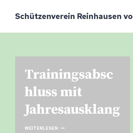
Zum
Inhalt
Schützenverein Reinhausen von
springen
Trainingsabsc
hluss mit
Jahresausklang
TRAININGSABSCHLUSS
WEITERLESEN