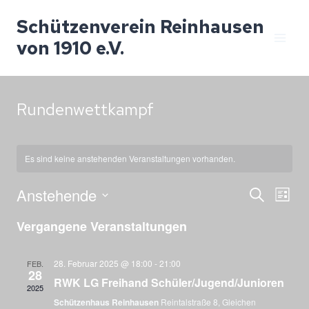
Zum
Schützenverein Reinhausen
Inhalt
von 1910 e.V.
springen
Rundenwettkampf
Es sind keine anstehenden Veranstaltungen vorhanden.
Anstehende
Ver
V
SUCHE
LISTE
Datum
Vergangene Veranstaltungen
A
Suc
wählen.
Na
28. Februar 2025 @ 18:00
-
21:00
FEB.
28
und
RWK LG Freihand Schüler/Jugend/Junioren
2025
Schützenhaus Reinhausen
Reintalstraße 8, Gleichen