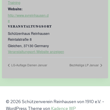
Training
Website:
http://www.svreinhausen.d
e
VERANSTALTUNGSORT
Schützenhaus Reinhausen
Reintalstraße 8
Gleichen
,
37130
Germany
Veranstaltungsort-Website anzeigen
LG-Auflage Damen Januar
Bezirksliga LP Januar
© 2026 Schützenverein Reinhausen von 1910 e.V. -
WordPress Theme von
Kadence WP