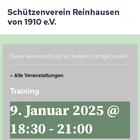
Zum
Schützenverein Reinhausen
Inhalt
von 1910 e.V.
springen
Diese Veranstaltung hat bereits stattgefunden.
« Alle Veranstaltungen
Training
9. Januar 2025 @
18:30
-
21:00