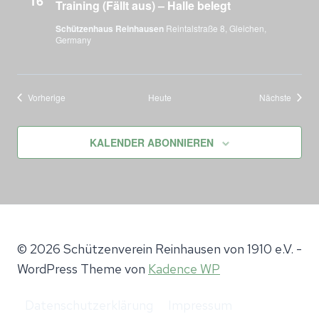
16
Training (Fällt aus) – Halle belegt
Schützenhaus Reinhausen
Reintalstraße 8, Gleichen,
Germany
Veranstaltungen
Verans
Vorherige
Heute
Nächste
KALENDER ABONNIEREN
© 2026 Schützenverein Reinhausen von 1910 e.V. -
WordPress Theme von
Kadence WP
Datenschutzerklärung
Impressum