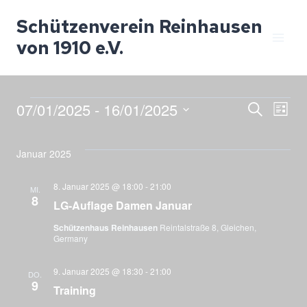
Zum
Schützenverein Reinhausen
Inhalt
von 1910 e.V.
springen
Veranstaltung
07/01/2025
 - 
16/01/2025
Ver
V
SUCHE
LISTE
Datum
A
Suc
wählen.
Januar 2025
Na
8. Januar 2025 @ 18:00
-
21:00
und
MI.
8
LG-Auflage Damen Januar
Ansi
Schützenhaus Reinhausen
Reintalstraße 8, Gleichen,
Germany
Navi
9. Januar 2025 @ 18:30
-
21:00
DO.
9
Training